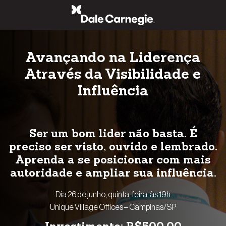
Pular
para
o
conteúdo
Avançando na Liderença
Através da Visibilidade e
Influência
Ser um bom lider não basta. É
preciso ser visto, ouvido e lembrado.
Aprenda a se posicionar com mais
autoridade e ampliar sua influência.
Dia 26 de junho, quinta-feira, às 19h
Unique Village Offices – Campinas/SP