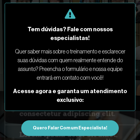
Lorem ipsum dolor sit amet,
Tem dúvidas? Fale com nossos
consectetur adipiscing elit.
especialistas!
Lorem ipsum dolor sit amet,
Quer saber mais sobre o treinamento e esclarecer
consectetur adipiscing elit.
suas dúvidas com quem realmente entende do
assunto? Preencha o formulário e nossa equipe
entrará em contato com você!
Lorem ipsum dolor sit amet,
consectetur adipiscing elit.
Acesse agora e garanta um atendimento
exclusivo:
Lorem ipsum dolor sit amet,
consectetur adipiscing elit.
Quero Falar Com um Especialista!
Lorem ipsum dolor sit amet,