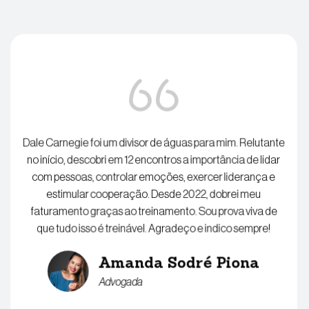
Dale Carnegie foi um divisor de águas para mim. Relutante
no início, descobri em 12 encontros a importância de lidar
com pessoas, controlar emoções, exercer liderança e
estimular cooperação. Desde 2022, dobrei meu
faturamento graças ao treinamento. Sou prova viva de
que tudo isso é treinável. Agradeço e indico sempre!
Amanda Sodré Piona
Advogada