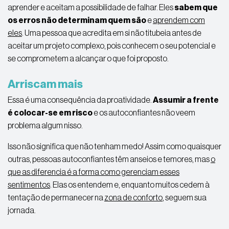
aprender e aceitam a possibilidade de falhar. Eles
sabem que
os erros não determinam quem são
e
aprendem com
eles
. Uma pessoa que acredita em si não titubeia antes de
aceitar um projeto complexo, pois conhecem o seu potencial e
se comprometem a alcançar o que foi proposto.
Arriscam mais
Essa é uma consequência da proatividade.
Assumir a frente
é colocar-se em risco
e os autoconfiantes não veem
problema algum nisso.
Isso não significa que não tenham medo! Assim como quaisquer
outras, pessoas autoconfiantes têm anseios e temores, mas
o
que as diferencia é a forma como gerenciam esses
sentimentos
. Elas os entendem e, enquanto muitos cedem à
tentação de permanecer na
zona de conforto
, seguem sua
jornada.