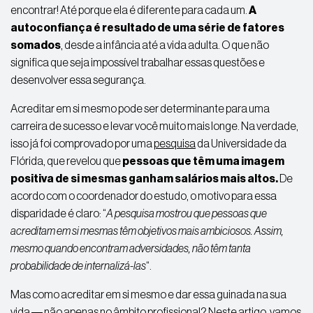
encontrar! Até porque ela é diferente para cada um.
A
autoconfiança é resultado de uma série de fatores
somados
, desde a infância até a vida adulta. O que não
significa que seja impossível trabalhar essas questões e
desenvolver essa segurança.
Acreditar em si mesmo pode ser determinante para uma
carreira de sucesso e levar você muito mais longe. Na verdade,
isso já foi comprovado por uma
pesquisa
da Universidade da
Flórida, que revelou que
pessoas que têm uma imagem
positiva de si mesmas ganham salários mais altos.
De
acordo com o coordenador do estudo, o motivo para essa
disparidade é claro: “
A pesquisa mostrou que pessoas que
acreditam em si mesmas têm objetivos mais ambiciosos. Assim,
mesmo quando encontram adversidades, não têm tanta
probabilidade de internalizá-las
“.
Mas como acreditar em si mesmo e dar essa guinada na sua
vida ― não apenas no âmbito profissional? Neste artigo, vamos