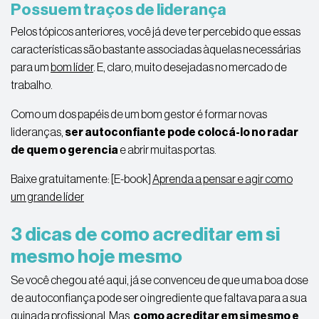
Possuem traços de liderança
Pelos tópicos anteriores, você já deve ter percebido que essas
características são bastante associadas àquelas necessárias
para um
bom líder
. E, claro, muito desejadas no mercado de
trabalho.
Como um dos papéis de um bom gestor é formar novas
lideranças,
ser autoconfiante pode colocá-lo no radar
de quem o gerencia
e abrir muitas portas.
Baixe gratuitamente: [E-book]
Aprenda a pensar e agir como
um grande líder
3 dicas de como acreditar em si
mesmo hoje mesmo
Se você chegou até aqui, já se convenceu de que uma boa dose
de autoconfiança pode ser o ingrediente que faltava para a sua
guinada profissional. Mas,
como acreditar em si mesmo e