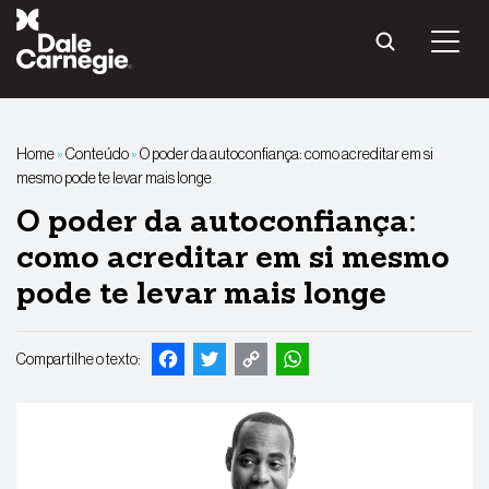
Pular
para
o
conteúdo
Home
»
Conteúdo
»
O poder da autoconfiança: como acreditar em si
mesmo pode te levar mais longe
O poder da autoconfiança:
como acreditar em si mesmo
pode te levar mais longe
Facebook
Twitter
Copy
WhatsApp
Compartilhe o texto:
Link