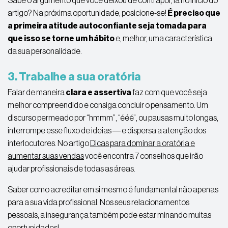
artigo? Na próxima oportunidade, posicione-se!
É preciso que
a primeira atitude autoconfiante seja tomada para
que isso se torne um hábito
e, melhor, uma característica
da sua personalidade.
3. Trabalhe a sua oratória
Falar de maneira
clara e assertiva
faz com que você seja
melhor compreendido e consiga concluir o pensamento. Um
discurso permeado por “hmmm”, “ééé”, ou pausas muito longas,
interrompe esse fluxo de ideias ― e dispersa a atenção dos
interlocutores. No artigo
Dicas para dominar a oratória e
aumentar suas vendas
você encontra 7 conselhos que irão
ajudar profissionais de todas as áreas.
Saber como acreditar em si mesmo é fundamental não apenas
para a sua vida profissional. Nos seus relacionamentos
pessoais, a insegurança também pode estar minando muitas
oportunidades!