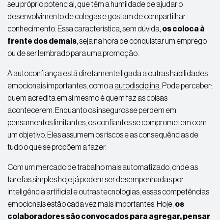
seu próprio potencial, que têm a humildade de ajudar o
desenvolvimento de colegas e gostam de compartilhar
conhecimento. Essa característica, sem dúvida,
os coloca à
frente dos demais
, seja na hora de conquistar um emprego
ou de ser lembrado para uma promoção.
A autoconfiança está diretamente ligada a outras habilidades
emocionais importantes, como a
autodisciplina
. Pode perceber:
quem acredita em si mesmo é quem faz as coisas
acontecerem. Enquanto os inseguros se perdem em
pensamentos limitantes, os confiantes se comprometem com
um objetivo. Eles assumem os riscos e as consequências de
tudo o que se propõem a fazer.
Com um mercado de trabalho mais automatizado, onde as
tarefas simples hoje já podem ser desempenhadas por
inteligência artificial e outras tecnologias, essas competências
emocionais estão cada vez mais importantes. Hoje,
os
colaboradores são convocados para agregar, pensar