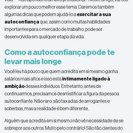
explorar um pouco melhor esse tema. Daremos também
algumas dicas que podem ajudá-lo a
exercitar a sua
autoconfiança
que, assim como muitas habilidades
importantes para o mercado de trabalho, pode ser
desenvolvida em qualquer etapa da vida.
Como a autoconfiança pode te
levar mais longe
Você leu há pouco que quem acredita em si mesmo ganha
salários mais altos e isso está
intimamente ligado à
ambição
desses indivíduos. Entretanto, antes de
continuarmos, precisamos desmistificar a figura da pessoa
autoconfiante. Não raro, são taxadas de arrogantes e
soberbas, mas a realidade é bem diferente.
Alguém que acredita em si mesmo não vê necessidade de se
sobrepor aos outros. Muito pelo contrário! São tão cientes do