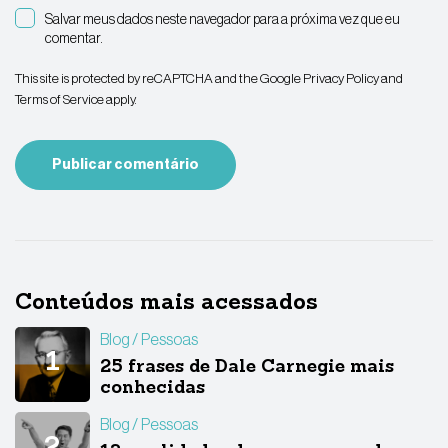
Salvar meus dados neste navegador para a próxima vez que eu
comentar.
This site is protected by reCAPTCHA and the Google
Privacy Policy
and
Terms of Service
apply.
Conteúdos mais acessados
Blog
Pessoas
25 frases de Dale Carnegie mais
conhecidas
Blog
Pessoas