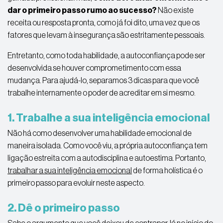
dar o primeiro passo rumo ao sucesso?
Não existe
receita ou resposta pronta, como já foi dito, uma vez que os
fatores que levam à insegurança são estritamente pessoais.
Entretanto, como toda habilidade, a autoconfiança pode ser
desenvolvida se houver comprometimento com essa
mudança. Para ajudá-lo, separamos 3 dicas para que você
trabalhe internamente o poder de acreditar em si mesmo.
1. Trabalhe a sua inteligência emocional
Não há como desenvolver uma habilidade emocional de
maneira isolada. Como você viu, a própria autoconfiança tem
ligação estreita com a autodisciplina e autoestima. Portanto,
trabalhar a sua inteligência emocional
de forma holística é o
primeiro passo para evoluir neste aspecto.
2. Dê o primeiro passo
Sabe o argumento que você deixou de contrapor, lá no início do