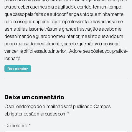
pra perceber que meu dia é agitado e corrido, tem um tempo
que passo pela falta de autoconfiança sinto que minha mente
não consegue capturar o que o professor fala nas aulas sobre
as matérias, isso me trás uma grande frustração e acabo me
desanimando e guardo no meu interior, me sinto que ando um
pouco cansada mentalmente, parece que não vou consegui
vencer…é difícil essa luta interior …Adorei seu pôster, vou praticá-
los na fé..
Responder
Deixe um comentário
O seu endereço de e-mail não será publicado.
Campos
obrigatórios são marcados com
*
Comentário
*