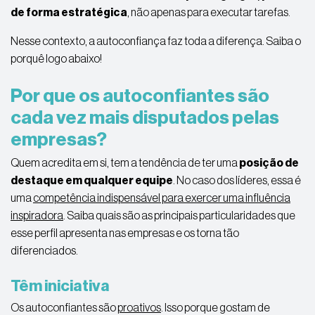
de forma estratégica
, não apenas para executar tarefas.
Nesse contexto, a autoconfiança faz toda a diferença. Saiba o
porquê logo abaixo!
Por que os autoconfiantes são
cada vez mais disputados pelas
empresas?
Quem acredita em si, tem a tendência de ter uma
posição de
destaque em qualquer equipe
. No caso dos líderes, essa é
uma
competência indispensável para exercer uma influência
inspiradora
. Saiba quais são as principais particularidades que
esse perfil apresenta nas empresas e os torna tão
diferenciados.
Têm iniciativa
Os autoconfiantes são
proativos
. Isso porque gostam de