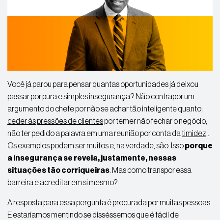
Você já parou para pensar quantas oportunidades já deixou
passar por pura e simples insegurança? Não contrapor um
argumento do chefe por não se achar tão inteligente quanto;
ceder às pressões de clientes
por temer não fechar o negócio;
não ter pedido a palavra em uma reunião por conta da
timidez
…
Os exemplos podem ser muitos e, na verdade, são. Isso
porque
a insegurança se revela, justamente, nessas
situações tão corriqueiras
. Mas como transpor essa
barreira e acreditar em si mesmo?
A resposta para essa pergunta é procurada por muitas pessoas.
E estaríamos mentindo se disséssemos que é fácil de