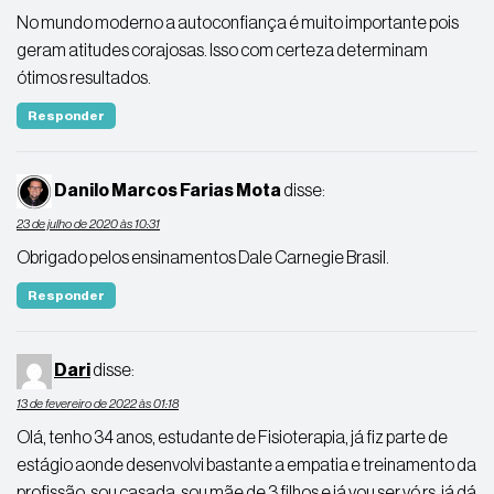
No mundo moderno a autoconfiança é muito importante pois
geram atitudes corajosas. Isso com certeza determinam
ótimos resultados.
Responder
Danilo Marcos Farias Mota
disse:
23 de julho de 2020 às 10:31
Obrigado pelos ensinamentos Dale Carnegie Brasil.
Responder
Dari
disse:
13 de fevereiro de 2022 às 01:18
Olá, tenho 34 anos, estudante de Fisioterapia, já fiz parte de
estágio aonde desenvolvi bastante a empatia e treinamento da
profissão, sou casada, sou mãe de 3 filhos e já vou ser vó rs, já dá