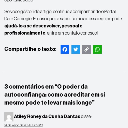
Se você gostou do artigo, continue acompanhando o Portal
Dale Carnegie! E, caso queira saber como a nossa equipe pode
ajudá-lo a se desenvolver, pessoal e
profissionalmente
,
entre em contato conosco
!
Facebook
Twitter
Copy
WhatsApp
Link
3 comentários em “
O poder da
autoconfiança: como acreditar em si
mesmo pode te levar mais longe
”
Atiley Roney da Cunha Dantas
disse:
14 de junho de 2020 às 19:20