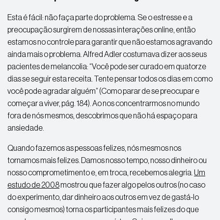
Esta é fácil: não faça parte do problema. Se o estresse e a
preocupação surgirem de nossas interações online, então
estamos no controle para garantir que não estamos agravando
ainda mais o problema. Alfred Adler costumava dizer aos seus
pacientes de melancolia: “Você pode ser curado em quatorze
dias se seguir esta receita. Tente pensar todos os dias em como
você pode agradar alguém” (Como parar de se preocupar e
começar a viver, pág. 184). Ao nos concentrarmos no mundo
fora de nós mesmos, descobrimos que não há espaço para
ansiedade.
Quando fazemos as pessoas felizes, nós mesmos nos
tornamos mais felizes. Damos nosso tempo, nosso dinheiro ou
nosso comprometimento e, em troca, recebemos alegria.
Um
estudo de 2008
mostrou que fazer algo pelos outros (no caso
do experimento, dar dinheiro aos outros em vez de gastá-lo
consigo mesmos) torna os participantes mais felizes do que