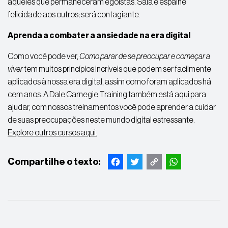
aqueles que permaneceram egoístas. Saia e espalhe
felicidade aos outros; será contagiante.
Aprenda a combater a ansiedade na era digital
Como você pode ver,
Como parar de se preocupar e começar a
viver
tem muitos princípios incríveis que podem ser facilmente
aplicados à nossa era digital, assim como foram aplicados há
cem anos. A Dale Carnegie Training também está aqui para
ajudar, com nossos treinamentos você pode aprender a cuidar
de suas preocupações neste mundo digital estressante.
Explore outros cursos aqui.
Facebook
Twitter
Copy
WhatsApp
Link