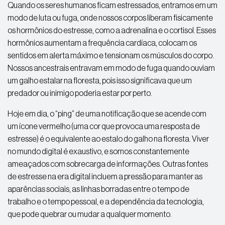
Quando os seres humanos ficam estressados, entramos em um
modo de luta ou fuga, onde nossos corpos liberam fisicamente
os hormônios do estresse, como a adrenalina e o cortisol. Esses
hormônios aumentam a frequência cardíaca, colocam os
sentidos em alerta máximo e tensionam os músculos do corpo.
Nossos ancestrais entravam em modo de fuga quando ouviam
um galho estalar na floresta, pois isso significava que um
predador ou inimigo poderia estar por perto.
Hoje em dia, o “ping” de uma notificação que se acende com
um ícone vermelho (uma cor que provoca uma resposta de
estresse) é o equivalente ao estalo do galho na floresta. Viver
no mundo digital é exaustivo, e somos constantemente
ameaçados com sobrecarga de informações. Outras fontes
de estresse na era digital incluem a pressão para manter as
aparências sociais, as linhas borradas entre o tempo de
trabalho e o tempo pessoal, e a dependência da tecnologia,
que pode quebrar ou mudar a qualquer momento.