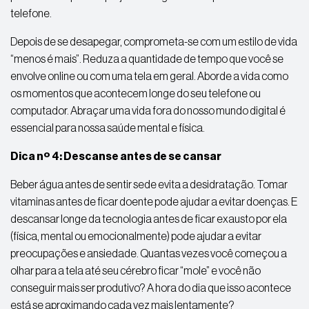
telefone.
Depois de se desapegar, comprometa-se com um estilo de vida
“menos é mais”. Reduza a quantidade de tempo que você se
envolve online ou com uma tela em geral. Aborde a vida como
os momentos que acontecem longe do seu telefone ou
computador. Abraçar uma vida fora do nosso mundo digital é
essencial para nossa saúde mental e física.
Dica nº 4: Descanse antes de se cansar
Beber água antes de sentir sede evita a desidratação. Tomar
vitaminas antes de ficar doente pode ajudar a evitar doenças. E
descansar longe da tecnologia antes de ficar exausto por ela
(física, mental ou emocionalmente) pode ajudar a evitar
preocupações e ansiedade. Quantas vezes você começou a
olhar para a tela até seu cérebro ficar “mole” e você não
conseguir mais ser produtivo? A hora do dia que isso acontece
está se aproximando cada vez mais lentamente?