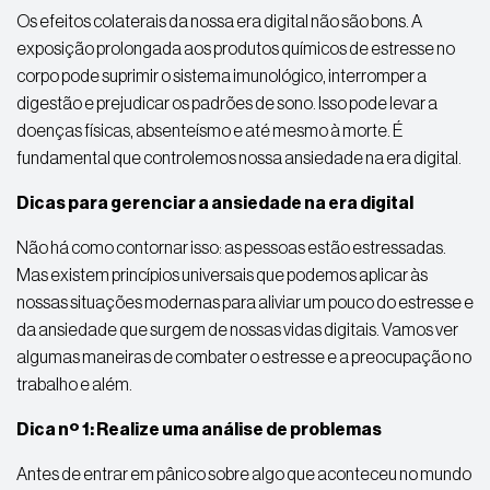
Os efeitos colaterais da nossa era digital não são bons. A
exposição prolongada aos produtos químicos de estresse no
corpo pode suprimir o sistema imunológico, interromper a
digestão e prejudicar os padrões de sono. Isso pode levar a
doenças físicas, absenteísmo e até mesmo à morte. É
fundamental que controlemos nossa ansiedade na era digital.
Dicas para gerenciar a ansiedade na era digital
Não há como contornar isso: as pessoas estão estressadas.
Mas existem princípios universais que podemos aplicar às
nossas situações modernas para aliviar um pouco do estresse e
da ansiedade que surgem de nossas vidas digitais. Vamos ver
algumas maneiras de combater o estresse e a preocupação no
trabalho e além.
Dica nº 1: Realize uma análise de problemas
Antes de entrar em pânico sobre algo que aconteceu no mundo