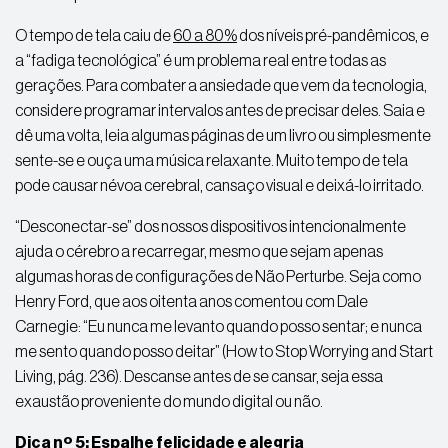
O tempo de tela caiu de
60 a 80%
dos níveis pré-pandêmicos, e
a “fadiga tecnológica” é um problema real entre todas as
gerações. Para combater a ansiedade que vem da tecnologia,
considere programar intervalos antes de precisar deles. Saia e
dê uma volta, leia algumas páginas de um livro ou simplesmente
sente-se e ouça uma música relaxante. Muito tempo de tela
pode causar névoa cerebral, cansaço visual e deixá-lo irritado.
“Desconectar-se” dos nossos dispositivos intencionalmente
ajuda o cérebro a recarregar, mesmo que sejam apenas
algumas horas de configurações de Não Perturbe. Seja como
Henry Ford, que aos oitenta anos comentou com Dale
Carnegie: “Eu nunca me levanto quando posso sentar; e nunca
me sento quando posso deitar” (How to Stop Worrying and Start
Living, pág. 236). Descanse antes de se cansar, seja essa
exaustão proveniente do mundo digital ou não.
Dica nº 5: Espalhe felicidade e alegria