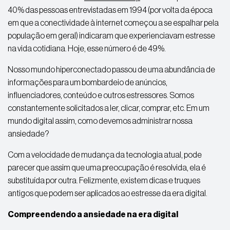
40% das pessoas entrevistadas em 1994 (por volta da época
em que a conectividade à internet começou a se espalhar pela
população em geral) indicaram que experienciavam estresse
na vida cotidiana. Hoje, esse número é de 49%.
Nosso mundo hiperconectado passou de uma abundância de
informações para um bombardeio de anúncios,
influenciadores, conteúdo e outros estressores. Somos
constantemente solicitados a ler, clicar, comprar, etc. Em um
mundo digital assim, como devemos administrar nossa
ansiedade?
Com a velocidade de mudança da tecnologia atual, pode
parecer que assim que uma preocupação é resolvida, ela é
substituída por outra. Felizmente, existem dicas e truques
antigos que podem ser aplicados ao estresse da era digital.
Compreendendo a ansiedade na era digital