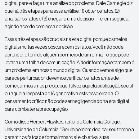
digital, pare e faça uma análise do problema. Dale Carnegie diz
que há três etapas para essa análise: (1) obter os fatos, (2)
analisar os fatos e (3) chegar a uma decisão — e, em seguida,
agir de acordo com essa decisão.
Essas três etapas são cruciais na era digital porque os meios
digitais muitas vezes obscurecem os fatos. Você não pode
aprender o tom de alguém por meio de um e-mail, o que pode
levar a uma falha de comunicação. A desinformação também é
um problema em nosso mundo digital. Quando vemos algo que
parece perturbador, devemos verificar os fatos antes de
começarmos a nos preocupar. Talvez aquela publicação social
ou aquela resposta de IA generativa estivesse errada. O
pensamento crítico não pode ser negligenciado na era digital
para combater a preocupação.
Como disse Herbert Hawkes, reitor do Columbia College,
Universidade de Columbia: “Se um homem dedicar seu tempo a
garantir os fatos de forma imparcial e objetiva, suas