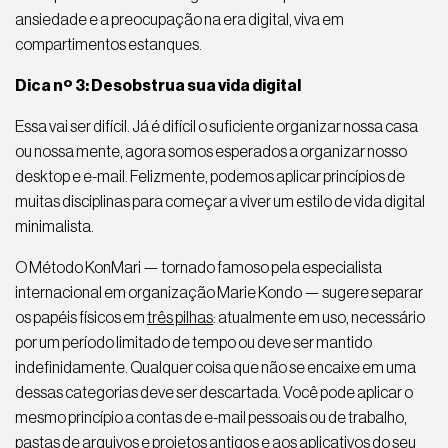
ansiedade e a preocupação na era digital, viva em
compartimentos estanques.
Dica nº 3: Desobstrua sua vida digital
Essa vai ser difícil. Já é difícil o suficiente organizar nossa casa
ou nossa mente, agora somos esperados a organizar nosso
desktop e e-mail. Felizmente, podemos aplicar princípios de
muitas disciplinas para começar a viver um estilo de vida digital
minimalista.
O Método KonMari — tornado famoso pela especialista
internacional em organização Marie Kondo — sugere separar
os papéis físicos em
três pilhas
: atualmente em uso, necessário
por um período limitado de tempo ou deve ser mantido
indefinidamente. Qualquer coisa que não se encaixe em uma
dessas categorias deve ser descartada. Você pode aplicar o
mesmo princípio a contas de e-mail pessoais ou de trabalho,
pastas de arquivos e projetos antigos e aos aplicativos do seu