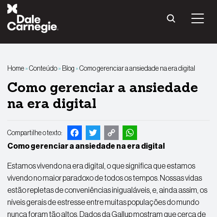
Pular
para
o
conteúdo
Home
»
Conteúdo
»
Blog
»
Como gerenciar a ansiedade na era digital
Como gerenciar a ansiedade
na era digital
Facebook
Twitter
Copy
WhatsApp
Compartilhe o texto:
Como gerenciar a ansiedade na era digital
Link
Estamos vivendo na era digital, o que significa que estamos
vivendo no maior paradoxo de todos os tempos. Nossas vidas
estão repletas de conveniências inigualáveis, e, ainda assim, os
níveis gerais de estresse entre muitas populações do mundo
nunca foram tão altos.
Dados da Gallup
mostram que cerca de