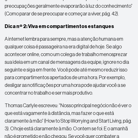
preocupações geralmente evaporarão à luz do conhecimento”
(Como parar de se preocupar e começar a viver, pág. 42).
Dica nº 2: Viva em compartimentos estanques
A internet lembra para sempre, mas a atenção humana em
qualquer coisa é passageira na era digital de hoje. Se algo
acontecer online, como um colega de trabalho menosprezar
sua ideia em um canal de mensagens da equipe, ignore no dia
seguinte e siga em frente. Você pode até mesmo reduzir isso
para compartimentos apertados de uma hora. Por exemplo,
desligar as notificações por uma hora pode ajudar você a se
concentrar no trabalho e ser mais produtivo.
Thomas Carlyle escreveu: “Nosso principal negócio não é ver o
que está vagamente à distância, mas fazer o que está
claramente à mão” (How to Stop Worrying and Start Living, pág.
3). O hoje está claramente à mão. O ontem se foi. E o amanhã
não é prometido e não chegou. Se você quer combater a