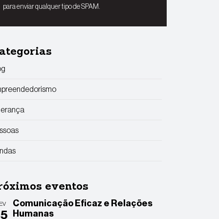
para enviar qualquer tipo de SPAM.
ategorias
og
preendedorismo
derança
ssoas
ndas
róximos eventos
Comunicação Eficaz e Relações
EV
25
Humanas