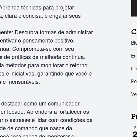
Aprenda técnicas para projetar
, clara e concisa, e engajar seus
mente: Descubra formas de administrar
C
entivar o pensamento positivo.
Bl
tínua: Comprometa-se com seu
s de práticas de melhoria contínua.
Em
a métodos para monitorar o retorno
Li
s e iniciativas, garantindo que você e
s e mensuráveis.
Pe
Ve
e destacar como um comunicador
der focado. Aprenderá a fortalecer os
P
ar o estresse e lidar com condições de
tude de comando que nasce da
F
você será capaz de monitorar e