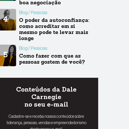
boa negociação
Blog
Pessoas
O poder da autoconfiança:
como acreditar em si
mesmo pode te levar mais
longe
Blog
Pessoas
Como fazer com que as
pessoas gostem de você?
Conteúdos da Dale
Carnegie
no seu e-mail
Cadastre-se e receba nossos conteúdos sobre
liderança, pessoas, vendas e empreendedorismo