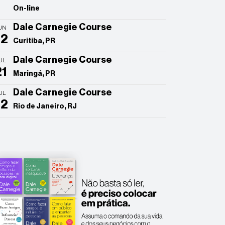
On-line
Dale Carnegie Course
UN
22
Curitiba, PR
Dale Carnegie Course
UL
21
Maringá, PR
Dale Carnegie Course
UL
22
Rio de Janeiro, RJ