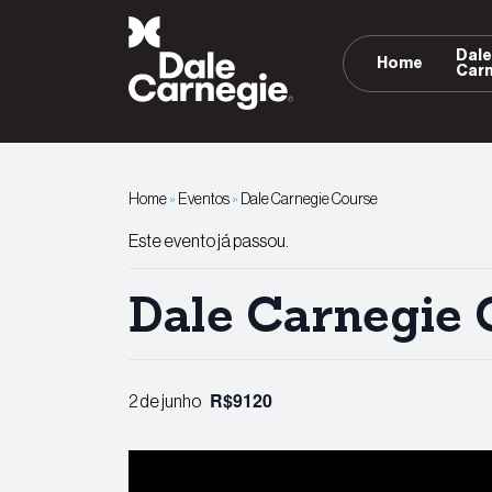
Pular
para
Dal
Home
o
Car
conteúdo
Home
»
Eventos
»
Dale Carnegie Course
Este evento já passou.
Dale Carnegie 
R$9120
2 de junho