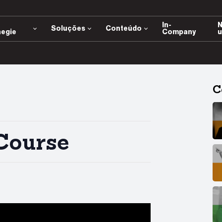
e
In-
N
Soluções
Conteúdo
negie
Company
u
C
Course