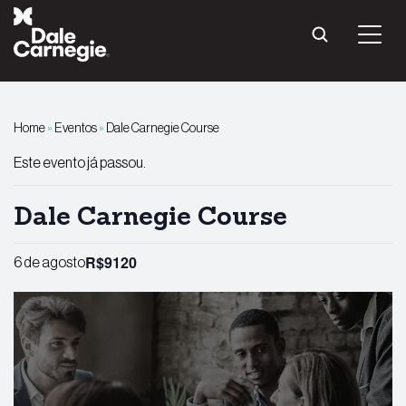
Pular
para
o
conteúdo
Home
»
Eventos
»
Dale Carnegie Course
Este evento já passou.
Dale Carnegie Course
R$9120
6 de agosto