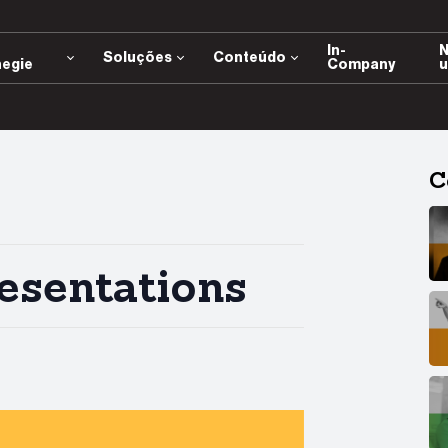
e
In-
N
Soluções
Conteúdo
negie
Company
u
C
esentations