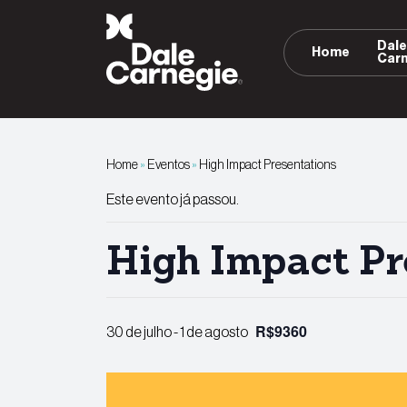
Pular
para
Dal
Home
o
Car
conteúdo
Home
»
Eventos
»
High Impact Presentations
Este evento já passou.
High Impact Pr
R$9360
30 de julho
-
1 de agosto