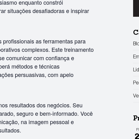
siasmo enquanto constrói
rar situações desafiadoras e inspirar
C
 profissionais as ferramentas para
Bl
rativos complexos. Este treinamento
 se comunicar com confiança e
Em
eberá métodos e técnicas
Li
ações persuasivas, com apelo
Pe
Ve
 nos resultados dos negócios. Seu
parado, seguro e bem-informado. Você
P
icação, na imagem pessoal e
sultados.
F