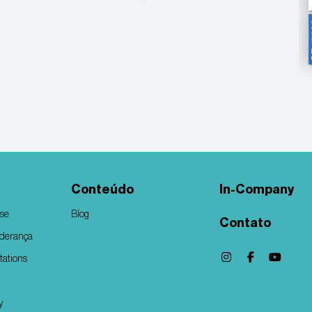
Conteúdo
In-Company
rse
Blog
Contato
iderança
tations
y