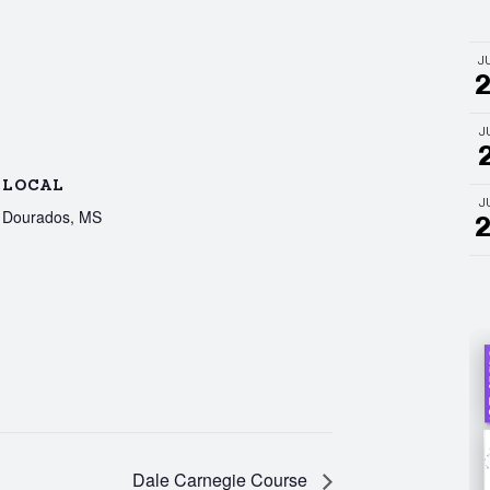
J
J
LOCAL
J
Dourados, MS
Dale Carnegie Course