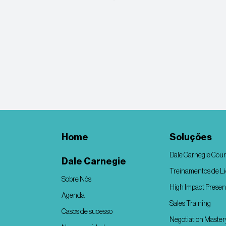
Home
Soluções
Dale Carnegie Cou
Dale Carnegie
Treinamentos de L
Sobre Nós
High Impact Presen
Agenda
Sales Training
Casos de sucesso
Negotiation Master