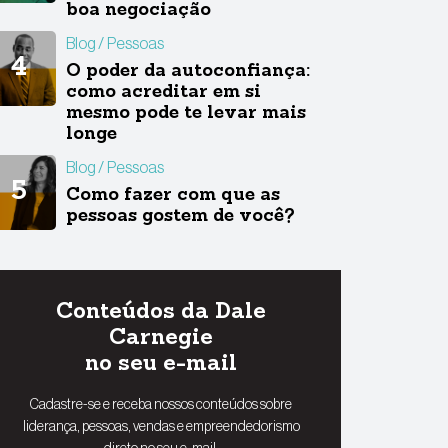
boa negociação
Blog
Pessoas
O poder da autoconfiança:
como acreditar em si
mesmo pode te levar mais
longe
Blog
Pessoas
Como fazer com que as
pessoas gostem de você?
Conteúdos da Dale
Carnegie
no seu e-mail
Cadastre-se e receba nossos conteúdos sobre
liderança, pessoas, vendas e empreendedorismo