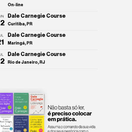
On-line
Dale Carnegie Course
UN
22
Curitiba, PR
Dale Carnegie Course
UL
21
Maringá, PR
Dale Carnegie Course
UL
22
Rio de Janeiro, RJ