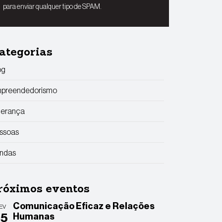
para enviar qualquer tipo de SPAM.
ategorias
og
preendedorismo
derança
ssoas
ndas
róximos eventos
Comunicação Eficaz e Relações
EV
25
Humanas