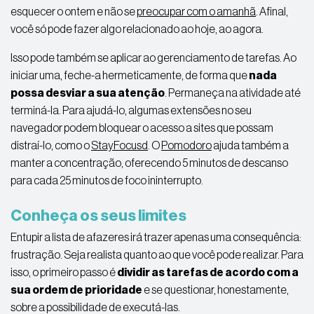
esquecer o ontem e não se
preocupar com o amanhã
. Afinal,
você só pode fazer algo relacionado ao hoje, ao agora.
Isso pode também se aplicar ao gerenciamento de tarefas. Ao
iniciar uma, feche-a hermeticamente, de forma que
nada
possa desviar a sua atenção
. Permaneça na atividade até
terminá-la. Para ajudá-lo, algumas extensões no seu
navegador podem bloquear o acesso a sites que possam
distraí-lo, como o
StayFocusd
. O
Pomodoro
ajuda também a
manter a concentração, oferecendo 5 minutos de descanso
para cada 25 minutos de foco ininterrupto.
Conheça os seus limites
Entupir a lista de afazeres irá trazer apenas uma consequência:
frustração. Seja realista quanto ao que você pode realizar. Para
isso, o primeiro passo é
dividir as tarefas de acordo com a
sua ordem de prioridade
e se questionar, honestamente,
sobre a possibilidade de executá-las.