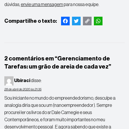
dúvidas,
envie uma mensagem
para nossa equipe.
Facebook
Twitter
Copy
WhatsApp
Link
2 comentários em “
Gerenciamento de
Tarefas: um grão de areia de cada vez
”
Ubiraci
disse:
28 de abril de 2020 às 21:35
Sou iniciante no mundo do empreendedorismo, desculpe a
analogia diria que sou um (nanoempreendedor ). Sempre
procurei ler os livros do sr Dale Carnegie e seus
Contemporâneos, e foram muito importantes no meu
desenvolvimento pessoal . E agora sabendo que existe a