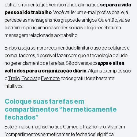
outra ferramenta que vem borrando a linha que
separa a vida
pessoal do trabalho
. Você vai ler um e-mail profissional e já
percebe as mensagens nos grupos de amigos. Ou então, vai se
distrair um pouquinho nas redes sociais e logo recebe uma
mensagem relacionada ao trabalho.
Embora seja sempre recomendado limitar o uso de celulares e
computadores, é possível fazer com que a tecnologia o ajude
no gerenciamento de tarefas. São diversos os
apps
e sites
voltados para a organização diária
. Alguns exemplos são
o
Trello
,
Todoist
e
Evernote
, todos gratuitos e bastante
intuitivos.
Coloque suas tarefas em
compartimentos “hermeticamente
fechados”
Este é mais um conselho que Carnegie traz no livro. Viver em
“compartimentos hermeticamente fechados” significa