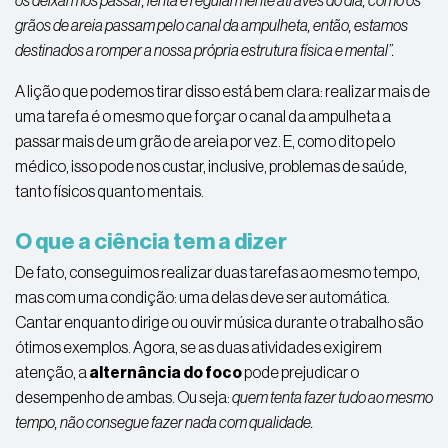
os deixarmos passar, lenta e regularmente através do dia, como os
grãos de areia passam pelo canal da ampulheta, então, estamos
destinados a romper a nossa própria estrutura física e mental”.
A lição que podemos tirar disso está bem clara: realizar mais de
uma tarefa é o mesmo que forçar o canal da ampulheta a
passar mais de um grão de areia por vez. E, como dito pelo
médico, isso pode nos custar, inclusive, problemas de saúde,
tanto físicos quanto mentais.
O que a ciência tem a dizer
De fato, conseguimos realizar duas tarefas ao mesmo tempo,
mas com uma condição: uma delas deve ser automática.
Cantar enquanto dirige ou ouvir música durante o trabalho são
ótimos exemplos. Agora, se as duas atividades exigirem
atenção, a
alternância do foco
pode prejudicar o
desempenho de ambas. Ou seja:
quem tenta fazer tudo ao mesmo
tempo, não consegue fazer nada com qualidade.