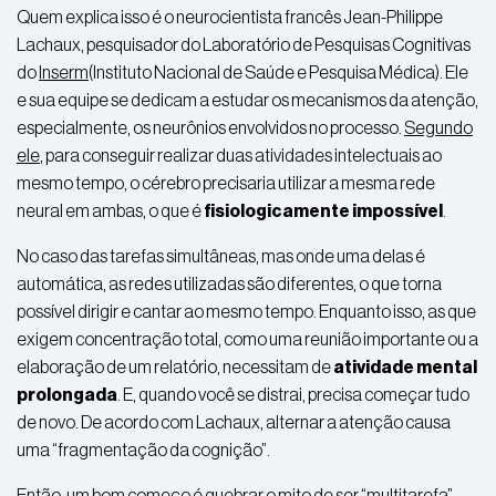
Quem explica isso é o
neurocientista
francês
Jean-Philippe
Lachaux
, pesquisador do Laboratório de Pesquisas Cognitivas
do
Inserm
(Instituto Nacional de Saúde e Pesquisa Médica). Ele
e sua equipe se dedicam a estudar os mecanismos da atenção,
especialmente, os neurônios envolvidos no processo.
Segundo
ele
, para conseguir realizar duas atividades intelectuais ao
mesmo tempo, o cérebro precisaria utilizar a mesma rede
neural em ambas, o que é
fisiologicamente impossível
.
No caso das tarefas simultâneas, mas onde uma delas é
automática, as redes utilizadas são diferentes, o que torna
possível dirigir e cantar ao mesmo tempo. Enquanto isso, as que
exigem concentração total, como uma reunião importante ou a
elaboração de um relatório, necessitam de
atividade mental
prolongada
. E, quando você se distrai, precisa começar tudo
de novo. De acordo com
Lachaux
, alternar a atenção causa
uma “fragmentação da cognição”.
Então, um bom começo é quebrar o mito de ser “multitarefa”.