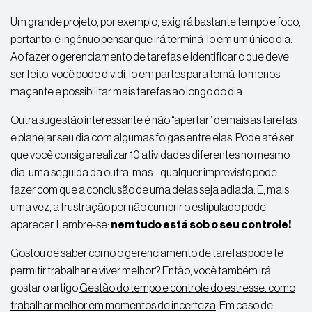
Um grande projeto, por exemplo, exigirá bastante tempo e foco,
portanto, é ingênuo pensar que irá terminá-lo em um único dia.
Ao fazer o gerenciamento de tarefas e identificar o que deve
ser feito, você pode dividi-lo em partes para torná-lo menos
maçante e possibilitar mais tarefas ao longo do dia.
Outra
sugestão
interessante é não “apertar” demais as tarefas
e planejar seu dia com algumas folgas entre elas. Pode até ser
que você consiga realizar 10 atividades diferentes no mesmo
dia, uma seguida da outra, mas… qualquer imprevisto pode
fazer com que a conclusão de uma delas seja adiada. E, mais
uma vez, a frustração por não cumprir o estipulado pode
aparecer. Lembre-se:
nem tudo está sob o seu controle!
Gostou de saber como o gerenciamento de tarefas
pode
te
permitir
trabalhar e viver melhor? Então, você também irá
gostar o artigo
Gestão do tempo e controle do estresse: como
trabalhar melhor em momentos de incerteza
. Em caso de