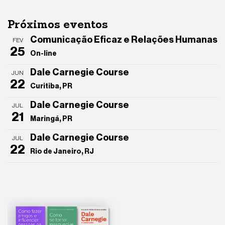
Próximos eventos
Comunicação Eficaz e Relações Humanas
FEV
25
On-line
Dale Carnegie Course
JUN
22
Curitiba, PR
Dale Carnegie Course
JUL
21
Maringá, PR
Dale Carnegie Course
JUL
22
Rio de Janeiro, RJ