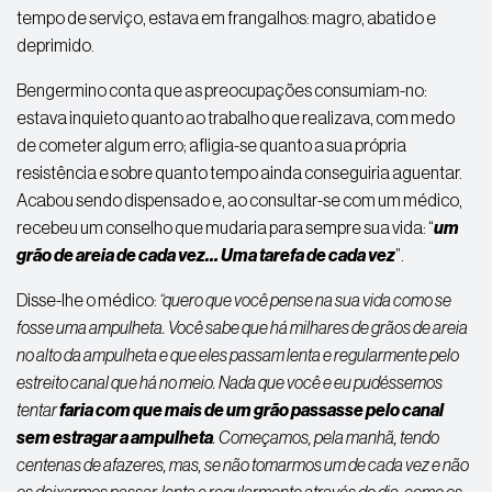
tempo de serviço, estava em frangalhos: magro, abatido e
deprimido.
Bengermino
conta que as preocupações consumiam-no:
estava inquieto quanto ao trabalho que realizava, com medo
de cometer algum erro; afligia-se quanto a sua própria
resistência e sobre quanto tempo ainda conseguiria aguentar.
Acabou sendo dispensado e, ao consultar-se com um médico,
recebeu um conselho que mudaria para sempre sua vida: “
um
grão de areia de cada vez… Uma tarefa de cada vez
”.
Disse-lhe o médico:
“quero que você pense na sua vida como se
fosse uma ampulheta. Você sabe que há milhares de grãos de areia
no alto da ampulheta e que eles passam lenta e regularmente pelo
estreito canal que há no meio. Nada que você e eu pudéssemos
tentar
faria com que mais de um grão passasse pelo canal
sem estragar a ampulheta
. Começamos, pela manhã, tendo
centenas de afazeres, mas, se não tomarmos um de cada vez e não