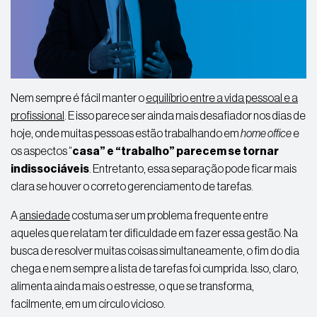
Nem sempre é fácil manter o
equilíbrio entre a vida pessoal e a
profissional
. E isso parece ser ainda mais desafiador nos dias de
hoje, onde muitas pessoas estão trabalhando em
home office
e
os aspectos “
casa” e “trabalho” parecem se tornar
indissociáveis
. Entretanto, essa separação pode ficar mais
clara se houver o correto gerenciamento de tarefas.
A
ansiedade
costuma ser um problema frequente entre
aqueles que relatam ter dificuldade em fazer
essa gestão. Na
busca
de resolver muitas coisas simultaneamente, o fim do dia
chega e nem sempre a lista de tarefas foi cumprida. Isso, claro,
alimenta ainda mais o estresse, o que se transforma,
facilmente, em um círculo vicioso.