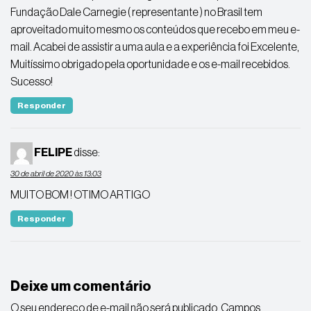
Fundação Dale Carnegie ( representante ) no Brasil tem
aproveitado muito mesmo os conteúdos que recebo em meu e-
mail. Acabei de assistir a uma aula e a experiência foi Excelente,
Muitíssimo obrigado pela oportunidade e os e-mail recebidos.
Sucesso!
Responder
FELIPE
disse:
30 de abril de 2020 às 13:03
MUITO BOM ! OTIMO ARTIGO
Responder
Deixe um comentário
O seu endereço de e-mail não será publicado.
Campos