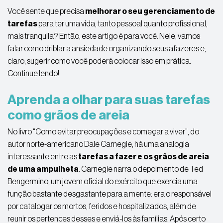
Você sente que precisa
melhorar o seu gerenciamento de
tarefas
para ter uma vida, tanto pessoal quanto profissional,
mais tranquila? Então, este artigo é para você. Nele, vamos
falar como driblar a ansiedade organizando seus afazeres e,
claro,
sugerir
como você pode
rá
colocar
isso em prática.
Continue lendo!
Aprenda a
olhar
para
suas tarefas
como grãos de areia
No livro “Como evitar preocupações e começar a viver”, do
autor norte-americano Dale Carnegie, há uma analogia
interessante entre as
tarefas a fazer e os grãos de areia
de uma ampulheta
. Carnegie narra o depoimento de Ted
Bengermino
, um jovem oficial do exército que exercia uma
função bastante desgastante para a mente: era o responsável
por catalogar os mortos, feridos e hospitalizados, além de
reunir os pertences desses e enviá-los às famílias. Após certo