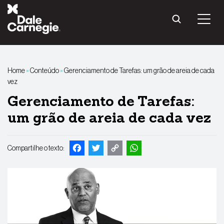
Pular
para
o
conteúdo
Home
»
Conteúdo
»
Gerenciamento de Tarefas: um grão de areia de cada
vez
Gerenciamento de Tarefas:
um grão de areia de cada vez
Facebook
Twitter
Copy
WhatsApp
Compartilhe o texto:
Link