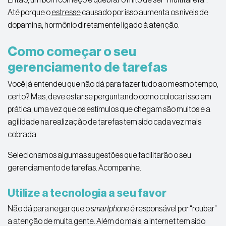
Até porque o
estresse
causado por isso aumenta os níveis de
dopamina, hormônio diretamente ligado à atenção.
Como começar o seu
gerenciamento de tarefas
Você já entendeu que não dá para fazer tudo ao mesmo tempo,
certo? Mas, deve estar se perguntando como colocar isso em
prática, uma vez que os estímulos que chegam são muitos e a
agilidade na realização de tarefas tem sido cada vez mais
cobrada.
Selecionamos algumas
sugestões
que facilitar
ão
o seu
gerenciamento de tarefas. Acompanhe.
Utilize a tecnologia a seu favor
Não dá para negar que o
smartphone
é responsável por “roubar”
a atenção de muita gente. Além do mais, a internet tem sido