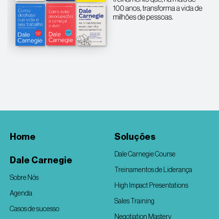
Home
Soluções
Dale Carnegie Course
Dale Carnegie
Treinamentos de Liderança
Sobre Nós
High Impact Presentations
Agenda
Sales Training
Casos de sucesso
Negotiation Mastery