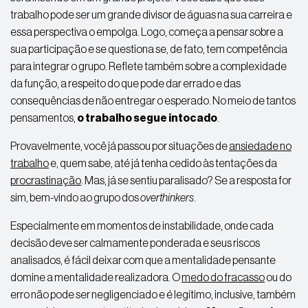
trabalho pode ser um grande divisor de águas na sua carreira e
essa perspectiva o empolga. Logo, começa a pensar sobre a
sua participação e se questiona se, de fato, tem competência
para integrar o grupo. Reflete também sobre a complexidade
da função, a respeito do que pode dar errado e das
consequências de não entregar o esperado. No meio de tantos
pensamentos,
o trabalho segue intocado
.
Provavelmente, você já passou por situações de
ansiedade no
trabalho
e, quem sabe, até já tenha cedido às tentações da
procrastinação
. Mas, já se sentiu paralisado? Se a resposta for
sim, bem-vindo ao grupo dos
overthinkers
.
Especialmente em momentos de instabilidade, onde cada
decisão deve ser calmamente ponderada e seus riscos
analisados,
é fácil
deixar com que a mentalidade pensante
domine a mentalidade realizadora. O
medo do fracasso
ou do
erro não pode ser negligenciado e é legítimo, inclusive, também