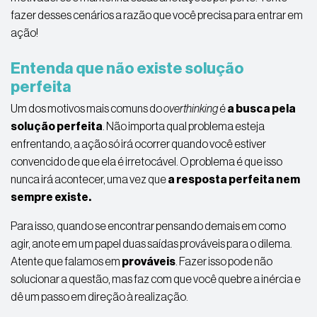
fazer desses cenários a razão que você precisa para entrar em
ação!
Entenda que não existe solução
perfeita
Um dos motivos mais comuns do
overthinking
é
a busca pela
solução perfeita
. Não importa qual problema esteja
enfrentando, a ação só irá ocorrer quando você estiver
convencido de que ela é irretocável. O problema é que isso
nunca irá acontecer, uma vez que
a resposta perfeita nem
sempre existe.
Para isso, quando se encontrar pensando demais em como
agir, anote em um papel duas saídas prováveis para o dilema.
Atente que falamos em
prováveis
. Fazer isso pode não
solucionar a questão, mas faz com que você quebre a inércia e
dê um passo em direção à realização.