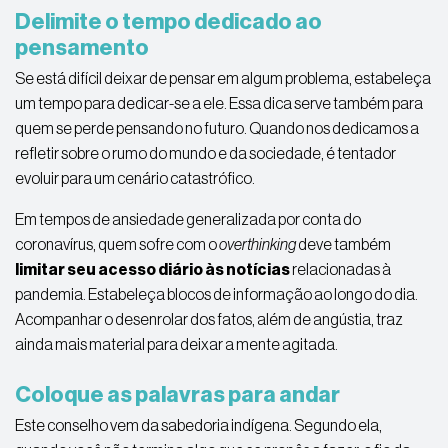
Delimite o tempo dedicado ao
pensamento
Se está
difícil deixar de pensar em algum problema, estabeleça
um tempo para dedicar-se a ele. Essa dica serve também para
quem se perde pensando no futuro. Quando nos dedicamos a
refletir sobre o rumo do mundo e da sociedade, é tentador
evoluir para um cenário catastrófico.
Em tempos de ansiedade generalizada por conta do
coronavírus
, quem sofre com o
overthinking
deve também
limitar seu acesso diário às notícias
relacionadas à
pandemia. Estabeleça blocos de informação ao longo do dia.
Acompanhar o desenrolar dos fatos, além de angústia, traz
ainda mais material para deixar a mente agitada.
Coloque as palavras para andar
Este conselho vem da sabedoria indígena. Segundo ela,