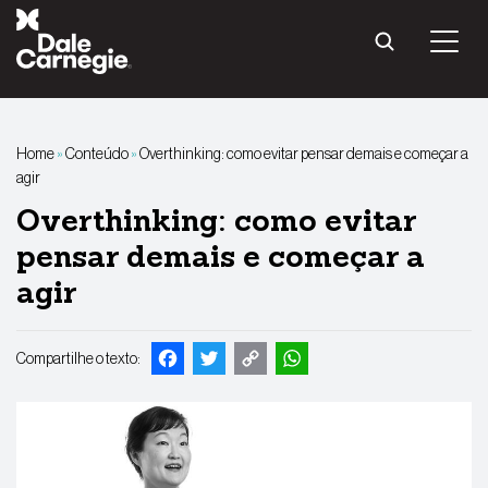
Pular
para
o
conteúdo
Home
»
Conteúdo
»
Overthinking: como evitar pensar demais e começar a
agir
Overthinking: como evitar
pensar demais e começar a
agir
Facebook
Twitter
Copy
WhatsApp
Compartilhe o texto:
Link