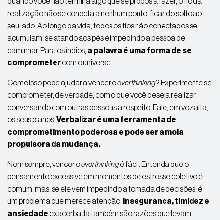
quando você não termina algo que se propôs a fazer, o fio da
realização não se conecta a nenhum ponto, ficando solto ao
seu lado. Ao longo da vida, todos os fios não conectados se
acumulam, se atando aos pés e impedindo a pessoa de
caminhar. Para os índios,
a palavra é uma forma de se
comprometer
com o universo.
Como isso pode ajudar a vencer o
overthinking
? Experimente se
comprometer, de verdade, com o que você deseja realizar,
conversando com outras pessoas a respeito.
Fale
, em voz alta,
os seus planos.
Verbalizar é uma ferramenta de
comprometimento poderosa e pode ser a mola
propulsora da mudança.
Nem sempre, vencer o
overthinking
é fácil. Entenda que o
pensamento excessivo em momentos de estresse coletivo é
comum, mas, se ele vem impedindo a tomada de decisões
, é
um problema que merece atenção.
Insegurança, timidez e
ansiedade
exacerbada também são razões que levam