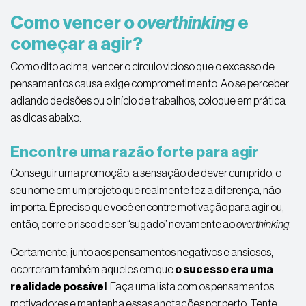
Como vencer o
overthinking
e
começar a agir?
Como dito acima, vencer o círculo vicioso que o excesso de
pensamentos causa exige comprometimento. Ao se perceber
adiando decisões ou o início de trabalhos,
coloque
em prática
as dicas abaixo.
Encontre uma razão forte para agir
Conseguir uma promoção, a sensação de dever cumprido, o
seu nome em um projeto que realmente fez a diferença, não
importa. É preciso que você
encontre motivação
para agir ou,
então, corre o risco de ser “sugado” novamente ao
overthinking
.
Certamente, junto aos pensamentos negativos e ansiosos,
ocorreram também aqueles em que
o sucesso era uma
realidade possível
. Faça uma lista com os pensamentos
motivadores e mantenha essas anotações por perto. Tente