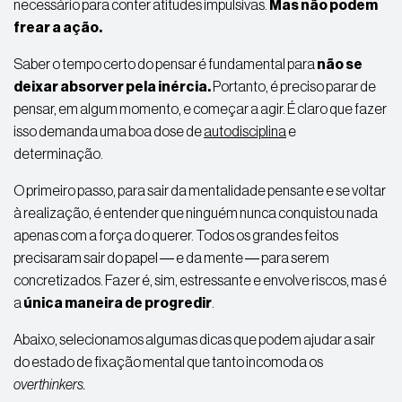
necessário para conter atitudes impulsivas.
Mas não podem
frear a ação.
Saber o tempo certo do pensar é fundamental para
não se
deixar absorver pela inércia.
Portanto, é preciso parar de
pensar, em algum momento, e começar a agir. É claro que fazer
isso demanda uma boa dose de
autodisciplina
e
determinação.
O primeiro passo, para sair da mentalidade pensante e se voltar
à realização, é entender que ninguém nunca conquistou nada
apenas com a força do querer. Todos os grandes feitos
precisaram sair do papel ― e da mente ― para serem
concretizados. Fazer é, sim, estressante e envolve riscos, mas é
a
única maneira de progredir
.
Abaixo, selecionamos algumas dicas que podem ajudar a sair
do estado de fixação mental que tanto incomoda os
overthinkers
.