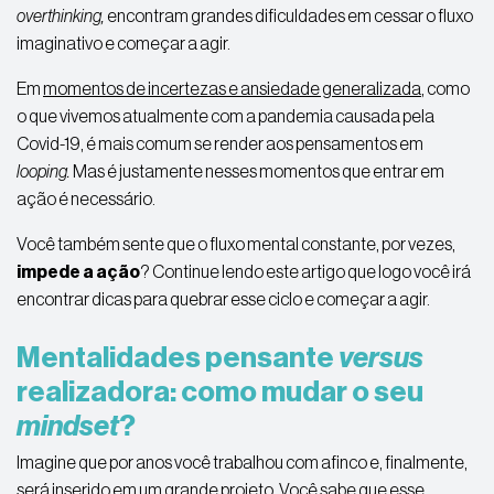
overthinking
,
encontram grandes dificuldades em cessar o fluxo
imaginativo e começar a agir.
Em
momentos de incertezas e ansiedade generalizada
, como
o que vivemos atualmente com a pandemia causada pela
Covid
-19, é mais comum se render aos pensamentos em
looping
.
Mas é justamente nesses momentos que entrar em
ação é necessário.
Você também sente que o fluxo mental constante, por vezes,
impede a ação
? Continue lendo este artigo que logo você irá
encontrar dicas para quebrar esse ciclo e começar a agir.
Mentalidades pensante
versus
realizadora
: como mudar o seu
mindset
?
Imagine que por anos você trabalhou com afinco e, finalmente,
será inserido em um grande projeto. Você sabe que esse