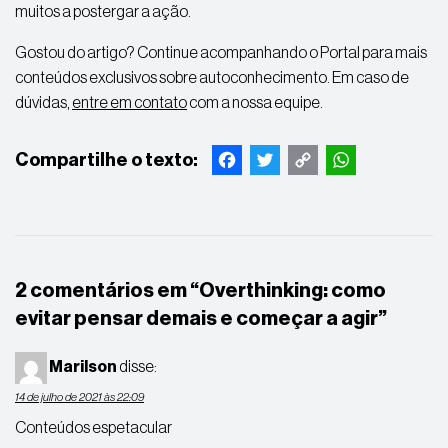
muitos a postergar a ação.
Gostou do artigo? Continue acompanhando o Portal para mais
conteúdos exclusivos sobre autoconhecimento. Em caso de
dúvidas,
entre em contato
com a nossa equipe.
Facebook
Twitter
Copy
WhatsApp
Link
2 comentários em “
Overthinking: como
evitar pensar demais e começar a agir
”
Marilson
disse:
14 de julho de 2021 às 22:09
Conteúdos espetacular