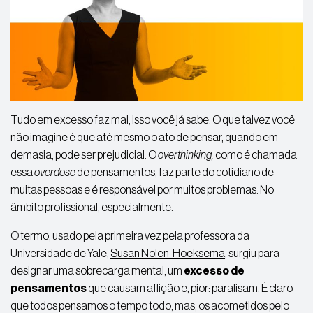
Tudo em excesso faz mal, isso você já sabe. O que talvez você
não imagine é que até mesmo o ato de pensar, quando em
demasia, pode ser prejudicial. O
overthinking
,
como é
chamada
essa
overdose
de pensamentos, faz parte do cotidiano de
muitas pessoas e é responsável por muitos problemas. No
âmbito profissional, especialmente.
O termo, usado pela primeira vez pela professora da
Universidade de Yale,
Susan
Nolen-Hoeksema
,
surgiu para
designar uma sobrecarga mental, um
excesso de
pensamentos
que causam aflição e, pior: paralisam. É claro
que
todos pensamos
o tempo todo, mas, os acometidos pelo