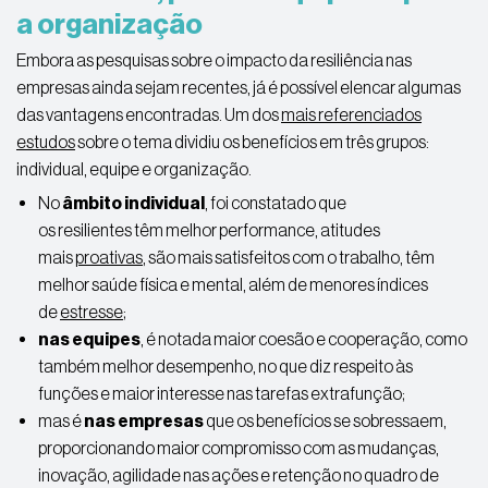
a organização
Embora as pesquisas sobre o impacto da resiliência nas
empresas ainda sejam recentes, já é possível elencar algumas
das vantagens encontradas. Um dos
mais referenciados
estudos
sobre o tema dividiu os benefícios em
três grupos:
individual, equipe e organização
.
No
âmbito individual
, foi constatado que
os
resilientes
têm melhor performance
, atitudes
mais
proativas
, são mais satisfeitos com o trabalho, têm
melhor saúde física e mental,
além de menores
índices
de
estresse
;
nas equipes
, é notada maior
coesão e cooperação
, como
também melhor desempenho, no que diz respeito às
funções e maior interesse nas tarefas
extrafunção
;
mas é
nas empresas
que os benefícios se sobressaem,
proporcionando maior compromisso com as mudanças,
inovação, agilidade nas ações e retenção no quadro de