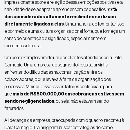
impressionante sobre a relação dessas emoções positivas e a
habilidade de se adaptar e aprender com os desafios:
77%
dos considerados altamente resilientes se diziam
diretamente ligados a elas
. Uma maneira de fomentar isso
é por meio de uma
cultura organizacional
forte, que forneça um
senso de orientação e significado, especialmente em
momentos de crise.
Um bom exemplo vem de um dos clientes atendidos pela Dale
Carnegie. Uma empresa do segmento hospitalar vinha
enfrentando dificuldades na comunicação entre os
colaboradores, o que levava à falta de organização dos
processos. Mais que isso: esses fatores contribuíam para
que
mais de R$500.000,00 em cobranças estivessem
sendo negligenciados
, ou seja, não estavam sendo
faturados.
A liderança da empresa, preocupada com o quadro, recorreu à
Dale Carnegie Training para buscar estratégias de como