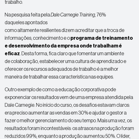
trabalho.
Na pesquisa feita pela
Dale Carnegie Training
, 76%
daqueles
apontados
como
altamente
resilientes
dizem
acreditar
que a
troca
de
informações, conhecimento e o
programa de treinamento
e desenvolvimento da empresa onde
trabalham é
eficaz
. Desta forma, fica claro que fomentar um ambiente
de
colaboração,
estabelecer uma cultura de aprendizado e
oferecer os recursos adequados de trabalho é a melhor
maneira de trabalhar essa característica nas equipes.
Outro exemplo de como a educação corporativa pode
exponenciar os resultados vem de uma empresa atendida pela
Dale Carnegie. No início do curso, os desafios estavam claros:
era preciso aumentar as vendas em 30% e ajudar o gestor a
fazer o melhor gerenciamento do seu tempo. Mais uma vez, os
resultados foram incontestáveis: os atrasos na produção
foram
reduzidos 99%, enquanto a produção aumentou 50%.
O líder,