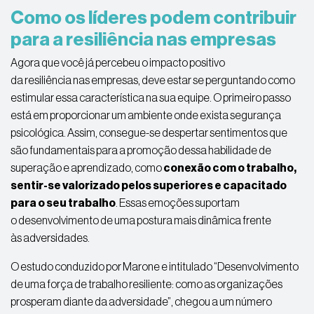
Como os líderes podem contribuir
para a resiliência nas empresas
Agora que você já percebeu o impacto positivo
da
resiliência
nas
empresas
, deve estar se perguntando como
estimular essa característica na sua equipe. O primeiro passo
está em proporcionar um ambiente onde exista
segurança
psicológica
. Assim, consegue-se despertar sentimentos que
são fundamentais para a promoção dessa habilidade de
superação e aprendizado
, como
conexão com o trabalho,
sentir-se valorizado pelos superiores e capacitado
para o seu trabalho
. Essas emoções suportam
o
desenvolvimento
de uma postura mais dinâmica frente
às
adversidades
.
O estudo conduzido por Marone e intitulado “
Desenvolvimento
de uma força de trabalho resiliente: como as organizações
prosperam diante da
adversidade
”
, chegou a um número