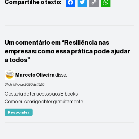
Facebook
Twitter
Copy
WhatsApp
Link
Um comentário em “
Resiliência nas
empresas: como essa prática pode ajudar
a todos
”
Marcelo Oliveira
disse:
31 de julho de 2020 às 15:10
Gostaria de ter acesso aos E-books.
Como eu consigo obter gratuitamente.
Responder