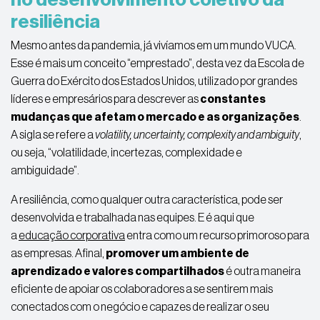
resiliência
Mesmo antes da pandemia, já vivíamos em um mundo VUCA.
Esse é mais um conceito “emprestado”, desta vez da Escola de
Guerra do Exército dos Estados Unidos, utilizado por grandes
líderes e empresários para descrever as
constantes
mudanças que afetam o mercado e as
organizações
.
A sigla se refere a
volatility, uncertainty, complexity and ambiguity
,
ou seja, “volatilidade, incertezas, complexidade e
ambiguidade”.
A
resiliência
, como qualquer outra característica, pode ser
desenvolvida e trabalhada nas equipes. E é aqui que
a
educação corporativa
entra como um recurso primoroso para
as
empresas
.
Afinal,
promover
um ambiente de
aprendizado e valores compartilhados
é outra maneira
eficiente de apoiar os colaboradores a se sentirem mais
conectados com o negócio e capazes de realizar o seu