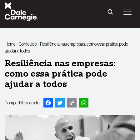
Pular
para
o
conteúdo
Home
»
Conteúdo
»
Resiliência nas empresas: como essa prática pode
ajudar a todos
Resiliência nas empresas:
como essa prática pode
ajudar a todos
Facebook
Twitter
Copy
WhatsApp
Compartilhe o texto:
Link