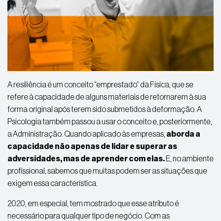
A
resiliência
é um conceito “emprestado” da Física, que se
refere à capacidade de alguns materiais de retornarem à sua
forma original após terem sido submetidos à deformação. A
Psicologia também passou a usar o conceito e, posteriormente,
a Administração. Quando aplicado às empresas,
aborda a
capacidade não apenas de lidar e superar as
adversidades, mas de aprender com elas.
E, no ambiente
profissional, sabemos que muitas podem ser as situações que
exigem essa
característica
.
2020, em especial, tem mostrado
que
esse atributo
é
necessário para qualquer tipo de negócio. Com as