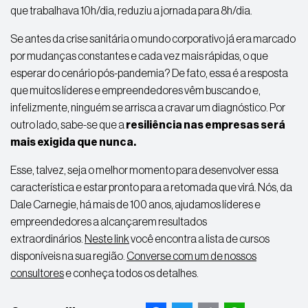
que trabalhava 10h/dia, reduziu a jornada para 8h/dia.
Se antes da crise sanitária o mundo corporativo já era marcado
por mudanças constantes e cada vez mais rápidas, o que
esperar do cenário pós-pandemia? De fato, essa é a resposta
que muitos líderes e empreendedores vêm buscando e,
infelizmente, ninguém se arrisca a cravar um diagnóstico. Por
outro lado, sabe-se que a
resiliência
nas empresas será
mais exigida que nunca.
Esse, talvez, seja o melhor momento para desenvolver essa
característica e estar pronto para a retomada que virá.
Nós, da
Dale Carnegie, há mais de 100 anos, ajudamos líderes e
empreendedores a alcançarem resultados
extraordinários.
Neste link
você encontra a lista de cursos
disponíveis na sua região.
Converse com um de nossos
consultores
e conheça todos os detalhes.