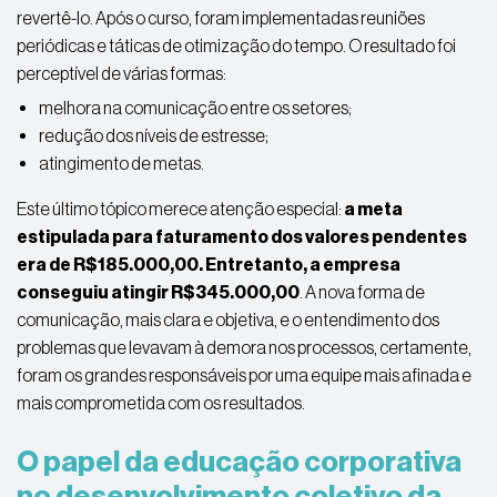
revertê-lo. Após o curso, foram implementadas reuniões
periódicas e táticas de otimização do tempo. O resultado foi
perceptível de várias formas:
melhora na comunicação entre os setores;
redução dos níveis de estresse;
atingimento de metas.
Este último tópico merece atenção especial:
a meta
estipulada para faturamento dos valores pendentes
era de R$185.000,00. Entretanto, a empresa
conseguiu atingir R$345.000,00
. A nova forma de
comunicação, mais clara e objetiva, e o entendimento dos
problemas que levavam à demora nos processos, certamente,
foram os grandes responsáveis por uma equipe mais afinada e
mais comprometida com os resultados.
O papel da educação corporativa
no desenvolvimento coletivo da