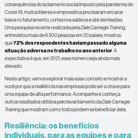
consequências do isolamento social imposto pela pandemia de
Covid-19, muitos líderes e empresários precisaram encarar
baixa no faturamento, cortes nos salários e até demissões.
Uma pesquisa recente realizada pela
Dale Carnegie Training
,
entrevistou mais de 6.500 pessoas em 20 países, mostrou
que
72% dos respondentes haviam passado alguma
situação adversa no trabalho no ano anterior
. A
expectativa é que, em 2021, esse número seja ainda mais
elevado.
Neste artigo, vamos explorar mais esse conceito e mostrar a
você por que a
resiliência nas empresas
pode ser a chave para
uma equipe de alta performance. Acompanhe e conheça
outros resultados obtidos pelo levantamento da
Dale Carnegie
Training
que mostram como todos podem se beneficiar dela.
Resiliência: os benefícios
individuais, para as equipes e para