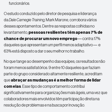
funcionários.
O estudo conduzido pelo diretor de
pesquisa
e liderança
da
Dale Carnegie Training,
Mark Marone, corrobora vários
desses apontamentos. Dentre as respostas colhidas no
levantamento,
pessoas
resilientes
têm apenas 7% de
chance de procurar um novo emprego
― contra 17%
daqueles que apresentam um perfil menos
adaptativo ―
e
63% está disposto a dar o seu melhor no trabalho.
No que tange ao desempenho das equipes, os resultados não
foram menos satisfatórios. 9 entre 10 daqueles que faziam
parte do grupo considerado altamente
resiliente,
acreditam
que
abraçar as mudanças é a melhor forma de lidar
com elas
. Esse tipo de comportamento contribui
significativamente para
organizações
mais ágeis, uma vez que
colaboradores mais envolvidos têm participação direta na
resolução de problemas e na busca por inovação.